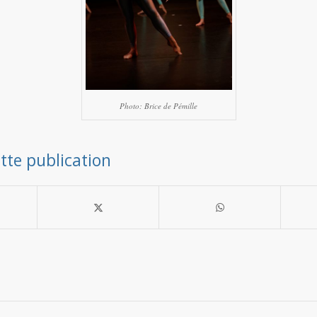
Photo: Brice de Pémille
tte publication