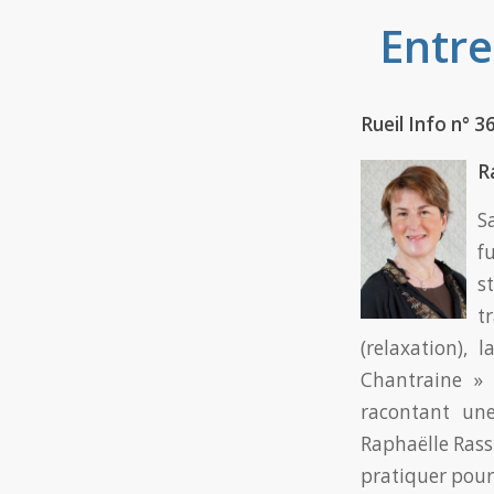
Entre
Rueil Info n° 36
R
S
f
s
t
(relaxation), 
Chantraine » 
racontant une
Raphaëlle Rass
pratiquer pou