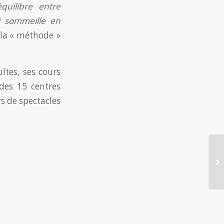
uilibre entre
ui sommeille en
r la « méthode »
tes, ses cours
 des 15 centres
s de spectacles