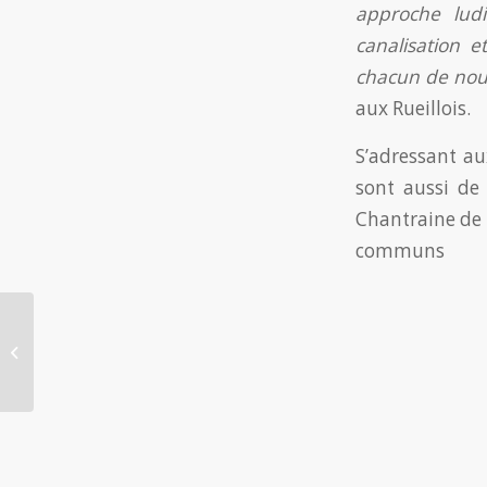
approche lud
canalisation e
chacun de nou
aux Rueillois.
S’adressant a
sont aussi de 
Chantraine de 
communs
Spectacle de fin
d’année rive gauche,
18 mai 2019