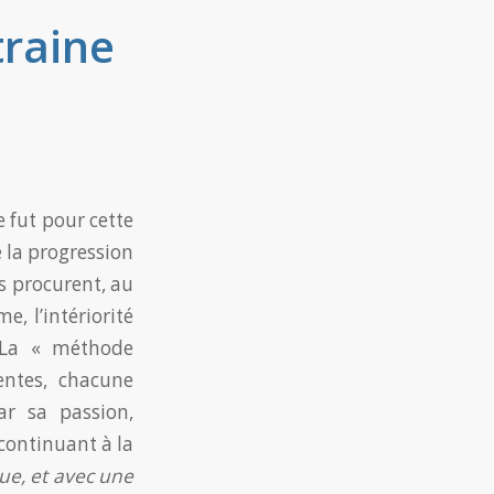
traine
e fut pour cette
 la progression
ls procurent, au
, l’intériorité
e. La « méthode
entes, chacune
ar sa passion,
continuant à la
que, et avec une