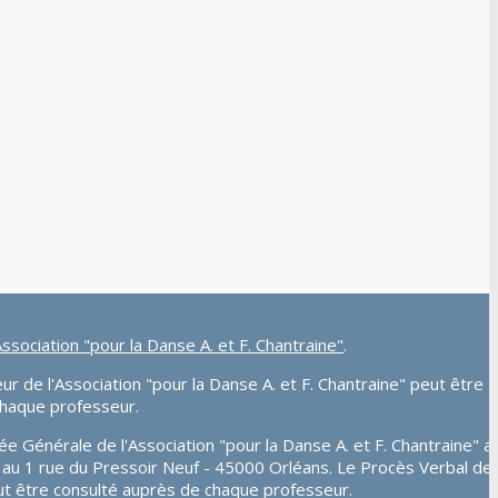
Association "pour la Danse A. et F. Chantraine"
.
r de l'Association "pour la Danse A. et F. Chantraine" peut être
chaque professeur.
e Générale de l'Association "pour la Danse A. et F. Chantraine" a
25 au 1 rue du Pressoir Neuf - 45000 Orléans. Le Procès Verbal de
t être consulté auprès de chaque professeur.