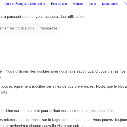
Alain et Françoise Chantraine
Plan du site
Médias
Liens
Messagerie
T
t à parcourir ce site, vous acceptez leur utilisation.
ment les notifications
Paramètres
l. Nous utilisons des cookies pour nous faire savoir quand vous visitez nos
b.
us pouvez également modifier certaines de vos préférences. Notez que le bloca
ffrir.
nibles sur notre site et pour utiliser certaines de ses fonctionnalités.
 refuser aura un impact sur la façon dont il fonctionne. Vous pouvez toujours 
user reviendra à chaque nouvelle visite sur notre site.