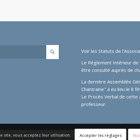
Voir les
Statuts de l'Associa
Le Règlement Intérieur de l
être consulté auprès de ch
La dernière Assemblée Génér
Chantraine" a eu lieu le 8 
Le Procès Verbal de cette
professeur.
e site, vous acceptez leur utilisation.
Accepter les réglages
Mas
Alain et Françoise Chantraine
Plan du site
Médias
Liens
Messagerie