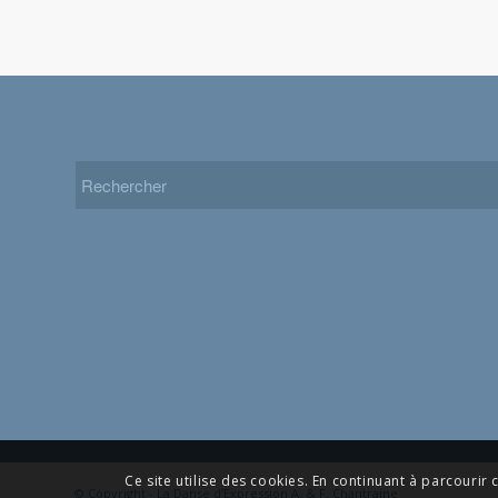
Ce site utilise des cookies. En continuant à parcourir c
© Copyright - La Danse d’Expression A. & F. Chantraine