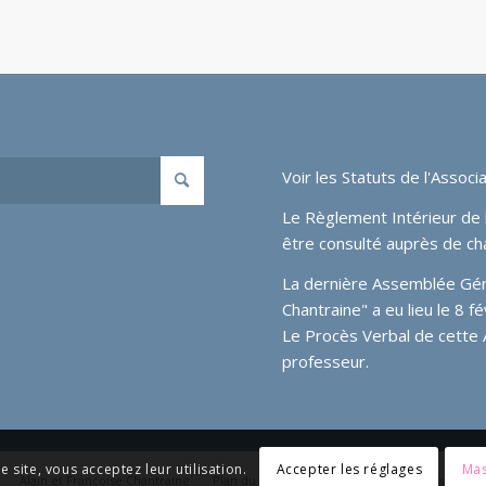
Voir les
Statuts de l'Associa
Le Règlement Intérieur de l
être consulté auprès de ch
La dernière Assemblée Génér
Chantraine" a eu lieu le 8 
Le Procès Verbal de cette
professeur.
e site, vous acceptez leur utilisation.
Accepter les réglages
Mas
Alain et Françoise Chantraine
Plan du site
Médias
Liens
Messagerie