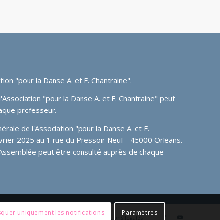
tion "pour la Danse A. et F. Chantraine"
.
'Association "pour la Danse A. et F. Chantraine" peut
aque professeur.
ale de l'Association "pour la Danse A. et F.
février 2025 au 1 rue du Pressoir Neuf - 45000 Orléans.
 Assemblée peut être consulté auprès de chaque
quer uniquement les notifications
Paramètres
Tuto admin
Member login
Mentions légales