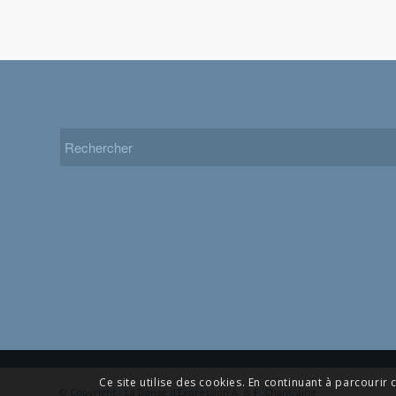
Ce site utilise des cookies. En continuant à parcourir c
© Copyright - La Danse d’Expression A. & F. Chantraine