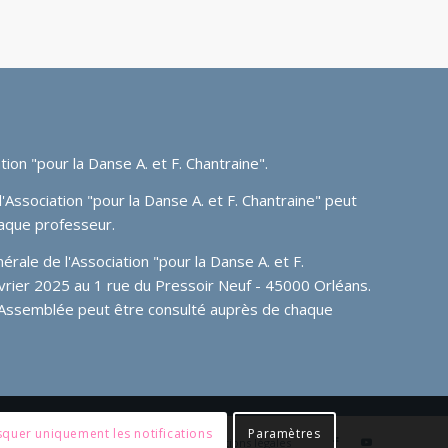
tion "pour la Danse A. et F. Chantraine"
.
'Association "pour la Danse A. et F. Chantraine" peut
aque professeur.
ale de l'Association "pour la Danse A. et F.
février 2025 au 1 rue du Pressoir Neuf - 45000 Orléans.
 Assemblée peut être consulté auprès de chaque
quer uniquement les notifications
Paramètres
Tuto admin
Member login
Mentions légales