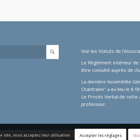
Voir les
Statuts de l'Associa
Le Règlement Intérieur de l
être consulté auprès de ch
La dernière Assemblée Génér
Chantraine" a eu lieu le 8 
Le Procès Verbal de cette
professeur.
e site, vous acceptez leur utilisation.
Accepter les réglages
Mas
Alain et Françoise Chantraine
Plan du site
Médias
Liens
Messagerie