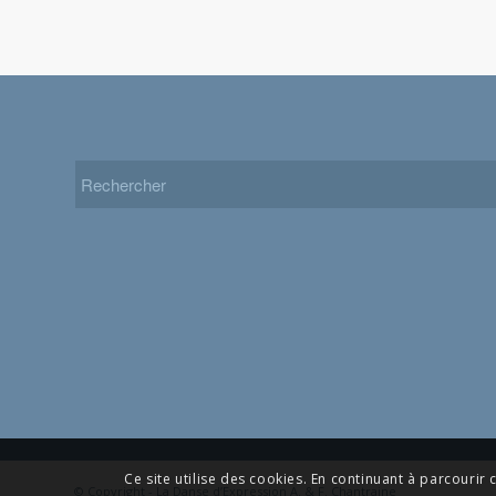
Ce site utilise des cookies. En continuant à parcourir c
© Copyright - La Danse d’Expression A. & F. Chantraine