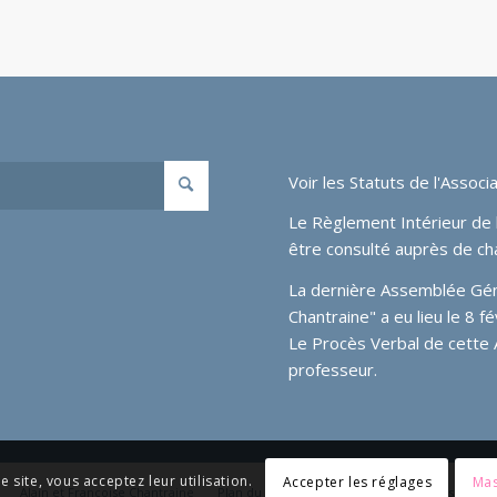
Voir les
Statuts de l'Associa
Le Règlement Intérieur de l
être consulté auprès de ch
La dernière Assemblée Génér
Chantraine" a eu lieu le 8 
Le Procès Verbal de cette
professeur.
e site, vous acceptez leur utilisation.
Accepter les réglages
Mas
Alain et Françoise Chantraine
Plan du site
Médias
Liens
Messagerie