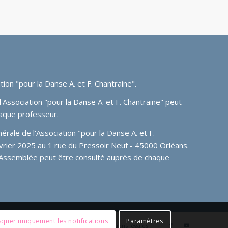
tion "pour la Danse A. et F. Chantraine"
.
'Association "pour la Danse A. et F. Chantraine" peut
aque professeur.
ale de l'Association "pour la Danse A. et F.
février 2025 au 1 rue du Pressoir Neuf - 45000 Orléans.
 Assemblée peut être consulté auprès de chaque
quer uniquement les notifications
Paramètres
Tuto admin
Member login
Mentions légales