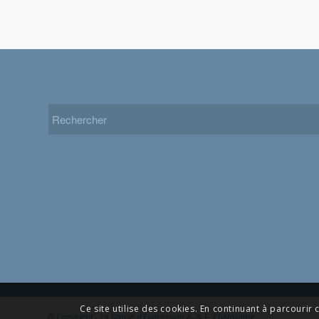
Ce site utilise des cookies. En continuant à parcourir c
© Copyright - La Danse d’Expression A. & F. Chantraine